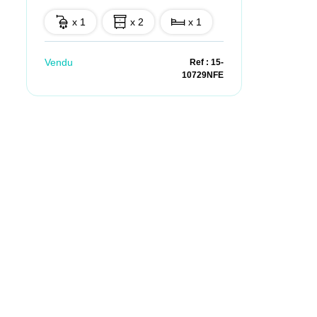
x 1
x 2
x 1
Vendu
Ref : 15-
10729NFE