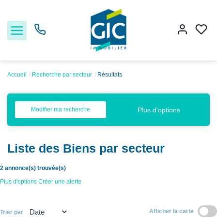
Accueil
Recherche par secteur
Résultats
Acheter
Plus d'options
Modifier ma recherche
Louer
Liste des Biens par secteur
Estimer
2 annonce(s) trouvée(s)
Nos services
Plus d'options
Créer une alerte
Nos agences
Afficher la carte
Trier par