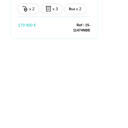
x 2
x 3
x 2
179 900 €
Ref : 15-
11474NBE