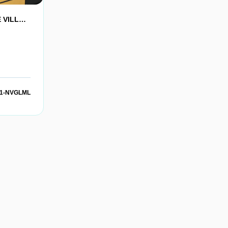
A LOUER APT 3 PP CENTRE VILLE DE CAEN
: 1-NVGLML