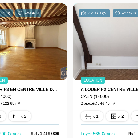
OTO(S)
FAVORIS
7 PHOTO(S)
FAVORIS
ION
LOCATION
A LOUER F3 EN CENTRE VILLE DE CAEN
4000)
CAEN (14000)
 / 122.65 m²
2 pièce(s) / 46.49 m²
3
x 2
x 1
x 2
200 €/mois
Loyer 565 €/mois
Ref : 1-46R3806
Ref :