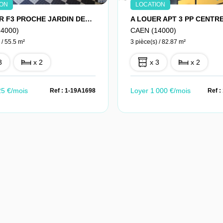
ION
LOCATION
A LOUER F3 PROCHE JARDIN DES PLANTES
4000)
CAEN (14000)
 / 55.5 m²
3 pièce(s) / 82.87 m²
3
x 2
x 3
x 2
25 €/mois
Loyer 1 000 €/mois
Ref : 1-19A1698
Ref 