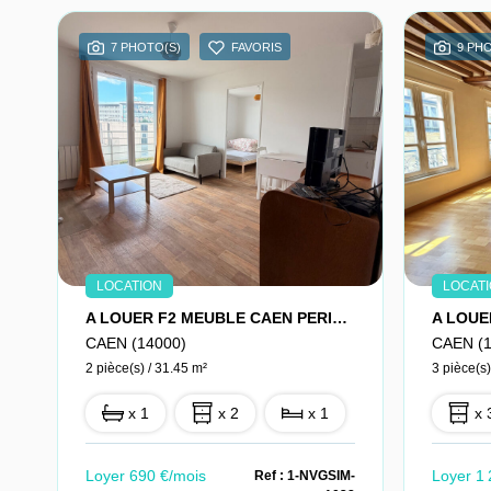
7 PHOTO(S)
FAVORIS
9 PH
LOCATION
LOCAT
A LOUER F2 MEUBLE CAEN PERICENTRE PROCHE CAMPUS 1 ET 2
CAEN (14000)
CAEN (1
2 pièce(s) / 31.45 m²
3 pièce(s)
x 1
x 2
x 1
x 
Loyer 690 €/mois
Loyer 1 
Ref : 1-NVGSIM-