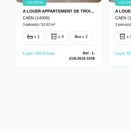
LOCATION
LOCAT
A LOUER APPARTEMENT DE TROIS PIECES PRINCIPALES CENTRE DE CAEN
CAEN (14000)
CAEN (1
3 pièce(s) / 52.63 m²
3 pièce(s)
x 1
x 3
x 2
x 
Loyer 760 €/mois
Loyer 8
Ref : 1-
214L4516-1038