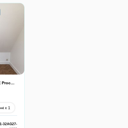
A LOUER F2 CENTRE VILLE Proche CAMPUS 1
x 1
 1-32AG27-