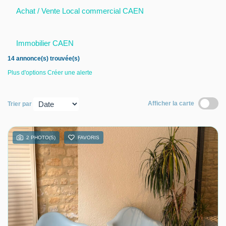
Achat / Vente Local commercial CAEN
Nous contacter
Nous rejoindre
Immobilier CAEN
14 annonce(s) trouvée(s)
Plus d'options
Créer une alerte
Afficher la carte
Trier par
2 PHOTO(S)
FAVORIS