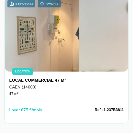
8 PHOTO(S)
FAVORIS
LOCATION
LOCAL COMMERCIAL 47 M²
CAEN (14000)
47 m²
Loyer 675 €/mois
Ref : 1-237B3811