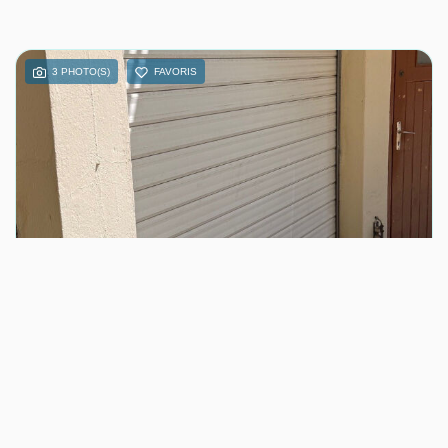
3 PHOTO(S)
FAVORIS
LOCATION
LOCAL COMMERCIAL 45 M²
CAEN (14000)
45 m²
Loyer 1 590 €/mois
Ref : 1-13449