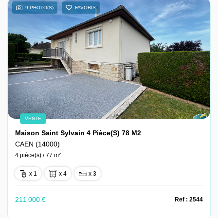
9 PHOTO(S)
FAVORIS
VENTE
Maison Saint Sylvain 4 Pièce(s) 78 M2
CAEN (14000)
4 pièce(s) / 77 m²
x 1
x 4
x 3
211 000 €
Ref : 2544