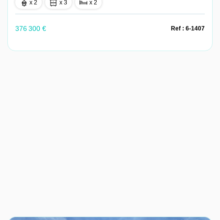
x 2
x 3
x 2
376 300 €
Ref : 6-1407