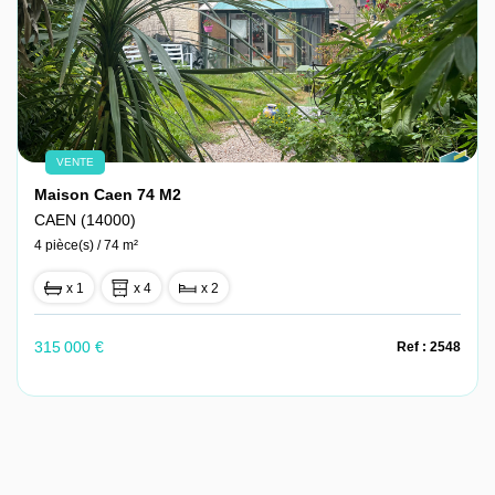
VENTE
Maison Caen 74 M2
CAEN (14000)
4 pièce(s) / 74 m²
x 1
x 4
x 2
315 000 €
Ref : 2548