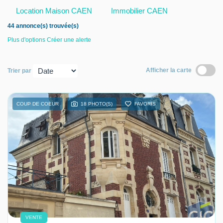
Location Maison CAEN
Immobilier CAEN
Nous contacter
44 annonce(s) trouvée(s)
Nous rejoindre
Plus d'options
Créer une alerte
Afficher la carte
Trier par
COUP DE COEUR
18 PHOTO(S)
FAVORIS
VENTE