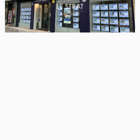
LOCATION
GARAGE A LOUER
CAEN (14000)
Loyer 95 €/mois
Ref : 16-05686-F06-07176