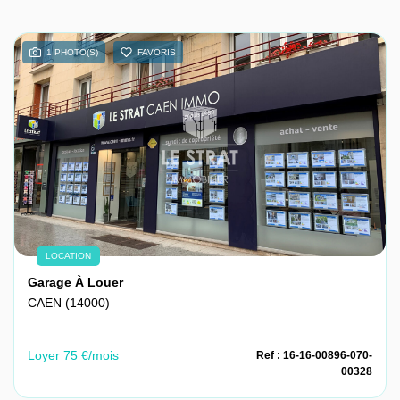
1 PHOTO(S)
FAVORIS
LOCATION
Garage À Louer
CAEN (14000)
Loyer 75 €/mois
Ref : 16-16-00896-070-
00328