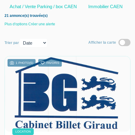
Achat / Vente Parking / box CAEN
Immobilier CAEN
Nous contacter
21 annonce(s) trouvée(s)
Nous rejoindre
Plus d'options
Créer une alerte
Afficher la carte
Trier par
1 PHOTO(S)
FAVORIS
LOCATION