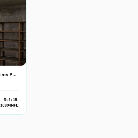
GARAGE Résidence Les Saints Peres CAEN
Ref : 15-
10804NFE