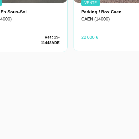
VENTE
 En Sous-Sol
Parking / Box Caen
4000)
CAEN (14000)
22 000 €
Ref : 15-
11448ADE