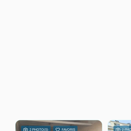
2 PHOTO(S)
FAVORIS
2 PH