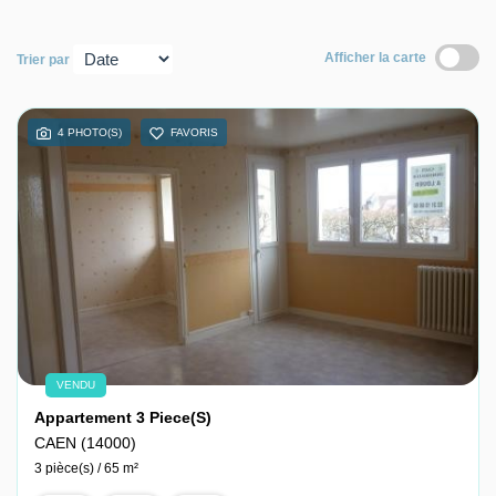
Nous contacter
Afficher la carte
Trier par
Nous rejoindre
4 PHOTO(S)
FAVORIS
VENDU
Appartement 3 Piece(s)
CAEN (14000)
3 pièce(s) / 65 m²