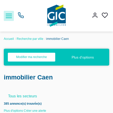
Accueil
Recherche par ville
immobilier Caen
Acheter
Plus d'options
Modifier ma recherche
Louer
immobilier Caen
Estimer
Nos services
Tous les secteurs
385 annonce(s) trouvée(s)
Nos agences
Plus d'options
Créer une alerte