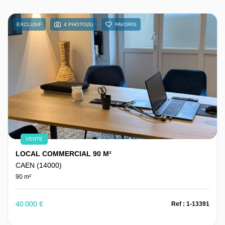
EXCLUSIF
4 PHOTO(S)
FAVORIS
VENTE
LOCAL COMMERCIAL 90 M²
CAEN (14000)
90 m²
40 000 €
Ref : 1-13391