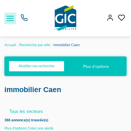
Accueil
Recherche par ville
immobilier Caen
Acheter
Plus d'options
Modifier ma recherche
Louer
immobilier Caen
Estimer
Nos services
Tous les secteurs
386 annonce(s) trouvée(s)
Nos agences
Plus d'options
Créer une alerte