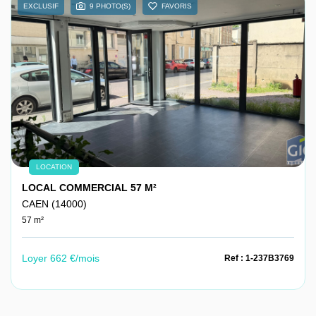
EXCLUSIF
9 PHOTO(S)
FAVORIS
LOCATION
LOCAL COMMERCIAL 57 M²
CAEN (14000)
57 m²
Loyer 662 €/mois
Ref : 1-237B3769