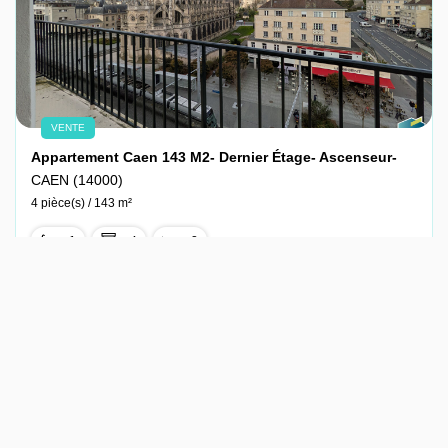
VENTE
Appartement Caen 143 M2- Dernier Étage- Ascenseur-
CAEN (14000)
4 pièce(s) / 143 m²
x 1
x 4
x 2
499 000 €
Ref : 2457