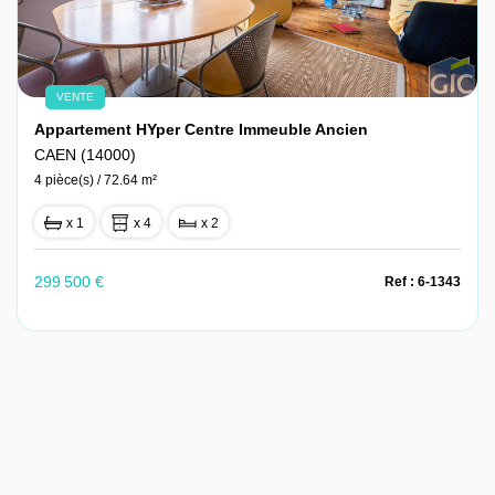
VENTE
Appartement HYper Centre Immeuble Ancien
CAEN (14000)
4 pièce(s) / 72.64 m²
x 1
x 4
x 2
299 500 €
Ref : 6-1343