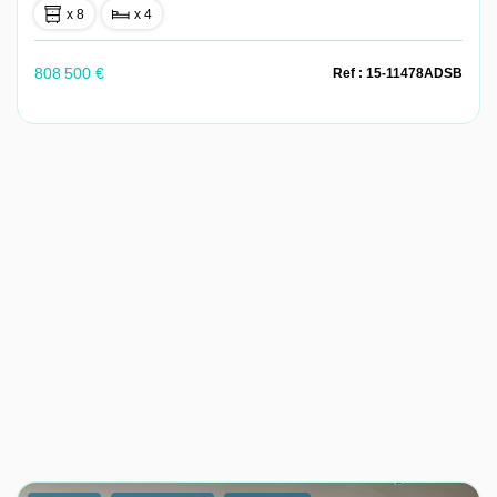
x 8
x 4
808 500 €
Ref : 15-11478ADSB