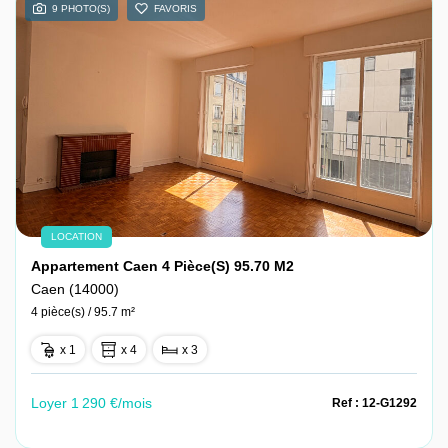
9 PHOTO(S)
FAVORIS
LOCATION
Appartement Caen 4 Pièce(s) 95.70 M2
Caen (14000)
4 pièce(s) / 95.7 m²
x 1
x 4
x 3
Loyer 1 290 €/mois
Ref : 12-G1292