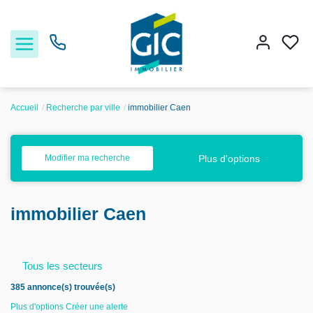
Accueil
Recherche par ville
immobilier Caen
Acheter
Plus d'options
Modifier ma recherche
Louer
immobilier Caen
Estimer
Nos services
Tous les secteurs
385 annonce(s) trouvée(s)
Nos agences
Plus d'options
Créer une alerte