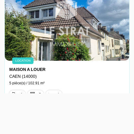
LOCATION
MAISON A LOUER
CAEN (14000)
5 pièce(s) / 102.91 m²
x 1
x 5
x 4
Loyer 1 219 €/mois
Ref : 16-07172-D62-03888