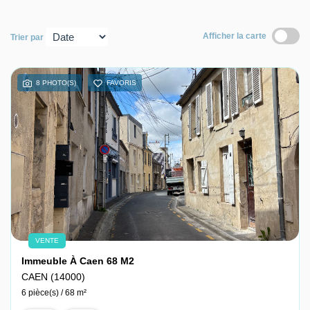
Nous contacter
Afficher la carte
Trier par
Nous rejoindre
8 PHOTO(S)
FAVORIS
VENTE
Immeuble À Caen 68 M2
CAEN (14000)
6 pièce(s) / 68 m²