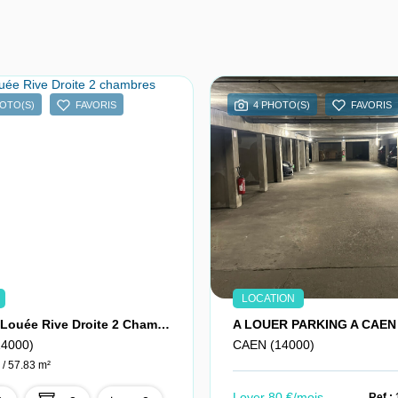
HOTO(S)
FAVORIS
4 PHOTO(S)
FAVORIS
LOCATION
Maison Louée Rive Droite 2 Chambres Courette
A LOUER PARKING A CAEN
4000)
CAEN (14000)
 / 57.83 m²
Loyer 80 €/mois
Ref 