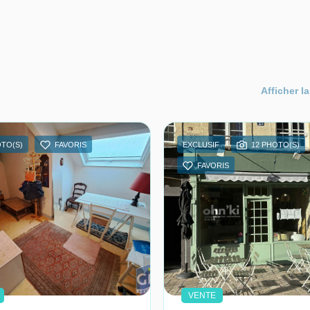
Afficher la
OTO(S)
FAVORIS
EXCLUSIF
12 PHOTO(S)
FAVORIS
VENTE