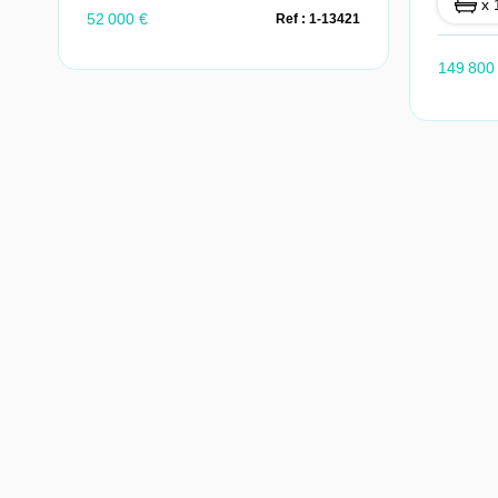
x 
52 000 €
Ref : 1-13421
149 800