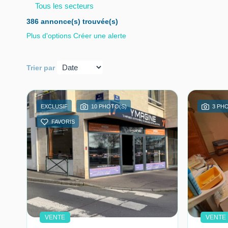
Tous les secteurs
386 annonce(s) trouvée(s)
Plus d'options
Créer une alerte
Trier par
EXCLUSIF
10 PHOTO(S)
3 PH
FAVORIS
VENTE
VENTE