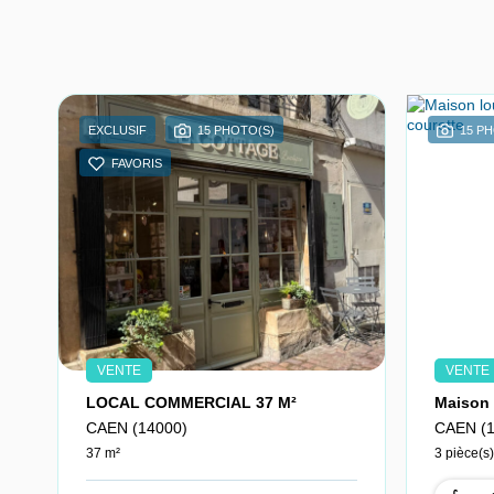
EXCLUSIF
15 PHOTO(S)
15 P
FAVORIS
VENTE
VENTE
LOCAL COMMERCIAL 37 M²
CAEN (14000)
CAEN (1
37 m²
3 pièce(s)