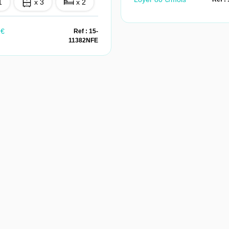
1
x 3
x 2
 €
Ref : 15-
11382NFE