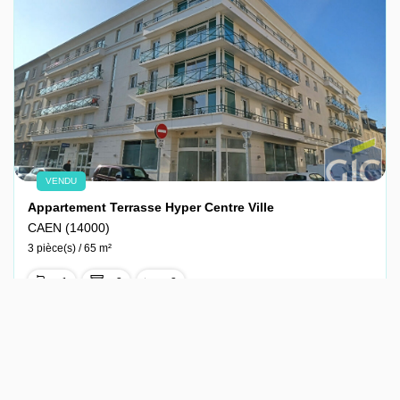
VENDU
Appartement Terrasse Hyper Centre Ville
CAEN (14000)
3 pièce(s) / 65 m²
x 1
x 3
x 2
Vendu
Ref : 16-860