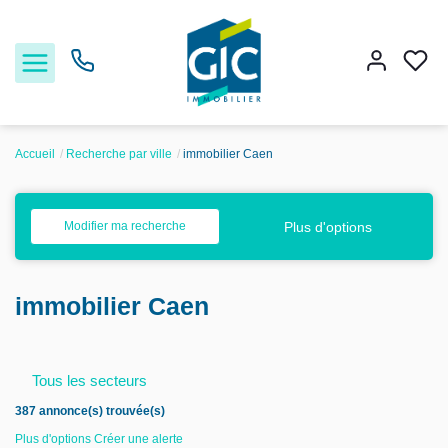
Accueil
Recherche par ville
immobilier Caen
Acheter
Plus d'options
Modifier ma recherche
Louer
immobilier Caen
Estimer
Nos services
Tous les secteurs
387 annonce(s) trouvée(s)
Nos agences
Plus d'options
Créer une alerte