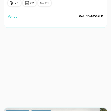
x 1
x 2
x 1
Vendu
Ref : 15-10502LD