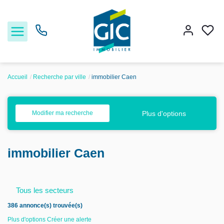
Accueil
Recherche par ville
immobilier Caen
Acheter
Plus d'options
Modifier ma recherche
Louer
immobilier Caen
Estimer
Nos services
Tous les secteurs
386 annonce(s) trouvée(s)
Nos agences
Plus d'options
Créer une alerte