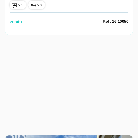
x 5
x 3
Vendu
Ref : 16-10050