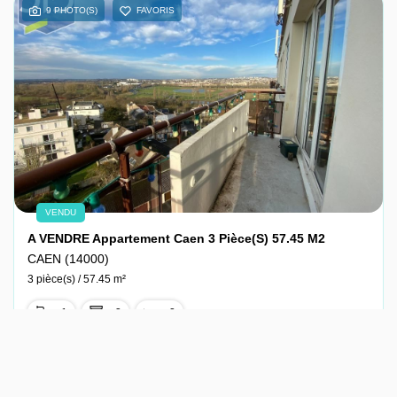
9 PHOTO(S)
FAVORIS
VENDU
A VENDRE Appartement Caen 3 Pièce(s) 57.45 M2
CAEN (14000)
3 pièce(s) / 57.45 m²
x 1
x 3
x 2
Vendu
Ref : 15-10067