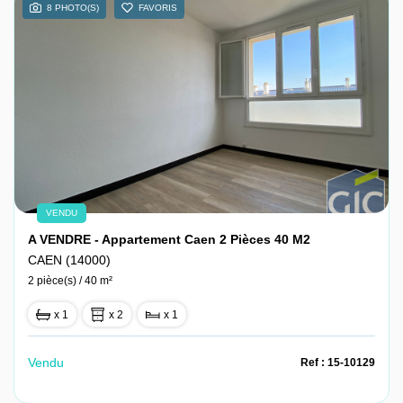
8 PHOTO(S)
FAVORIS
VENDU
A VENDRE - Appartement Caen 2 Pièces 40 M2
CAEN (14000)
2 pièce(s) / 40 m²
x 1
x 2
x 1
Vendu
Ref : 15-10129