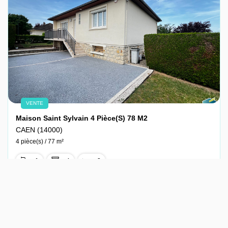
VENTE
Maison Saint Sylvain 4 Pièce(s) 78 M2
CAEN (14000)
4 pièce(s) / 77 m²
x 1
x 4
x 3
211 000 €
Ref : 2544