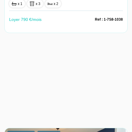
x 1
x 3
x 2
Loyer 790 €/mois
Ref : 1-7S8-1038