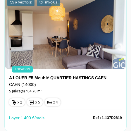
9 PHOTO(S)
FAVORIS
LOCATION
A LOUER F5 Meublé QUARTIER HASTINGS CAEN
CAEN (14000)
5 pièce(s) / 84.78 m²
x 2
x 5
x 4
Loyer 1 400 €/mois
Ref : 1-137D2819