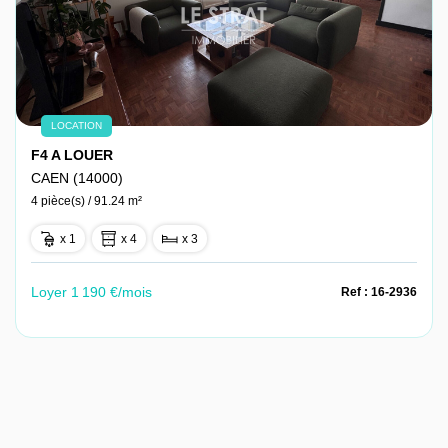
LOCATION
F4 A LOUER
CAEN (14000)
4 pièce(s) / 91.24 m²
x 1
x 4
x 3
Loyer 1 190 €/mois
Ref : 16-2936