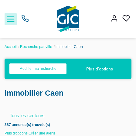
Accueil
Recherche par ville
immobilier Caen
Acheter
Plus d'options
Modifier ma recherche
Louer
immobilier Caen
Estimer
Nos services
Tous les secteurs
387 annonce(s) trouvée(s)
Nos agences
Plus d'options
Créer une alerte