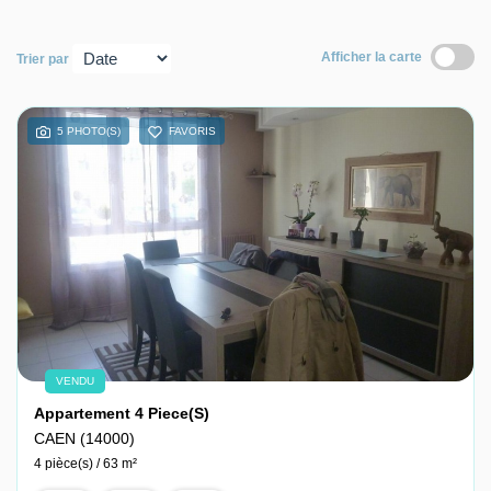
Nous contacter
Afficher la carte
Trier par
Nous rejoindre
5 PHOTO(S)
FAVORIS
VENDU
Appartement 4 Piece(s)
CAEN (14000)
4 pièce(s) / 63 m²