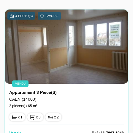
4 PHOTO(S)
FAVORIS
VENDU
Appartement 3 Piece(s)
CAEN (14000)
3 pièce(s) / 65 m²
x 1
x 3
x 2