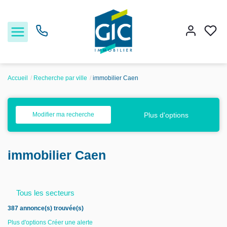
Accueil
Recherche par ville
immobilier Caen
Acheter
Plus d'options
Modifier ma recherche
Louer
immobilier Caen
Estimer
Nos services
Tous les secteurs
387 annonce(s) trouvée(s)
Nos agences
Plus d'options
Créer une alerte