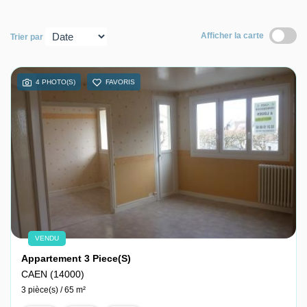
Nous contacter
Afficher la carte
Trier par
Nous rejoindre
4 PHOTO(S)
FAVORIS
VENDU
Appartement 3 Piece(s)
CAEN (14000)
3 pièce(s) / 65 m²