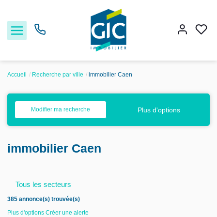
Accueil
Recherche par ville
immobilier Caen
Acheter
Plus d'options
Modifier ma recherche
Louer
immobilier Caen
Estimer
Nos services
Tous les secteurs
385 annonce(s) trouvée(s)
Nos agences
Plus d'options
Créer une alerte