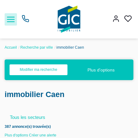
Accueil
Recherche par ville
immobilier Caen
Acheter
Plus d'options
Modifier ma recherche
Louer
immobilier Caen
Estimer
Nos services
Tous les secteurs
387 annonce(s) trouvée(s)
Nos agences
Plus d'options
Créer une alerte