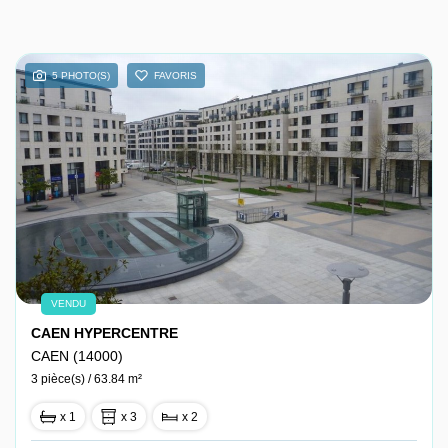
5 PHOTO(S)
FAVORIS
VENDU
CAEN HYPERCENTRE
CAEN (14000)
3 pièce(s) / 63.84 m²
x 1
x 3
x 2