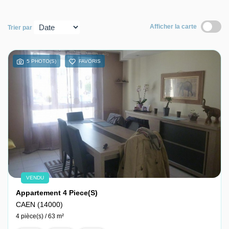
Nous contacter
Afficher la carte
Trier par
Nous rejoindre
5 PHOTO(S)
FAVORIS
VENDU
Appartement 4 Piece(s)
CAEN (14000)
4 pièce(s) / 63 m²