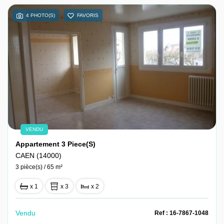
4 PHOTO(S)
FAVORIS
VENDU
Appartement 3 Piece(s)
CAEN (14000)
3 pièce(s) / 65 m²
x 1
x 3
x 2
Vendu
Ref : 16-7867-1048