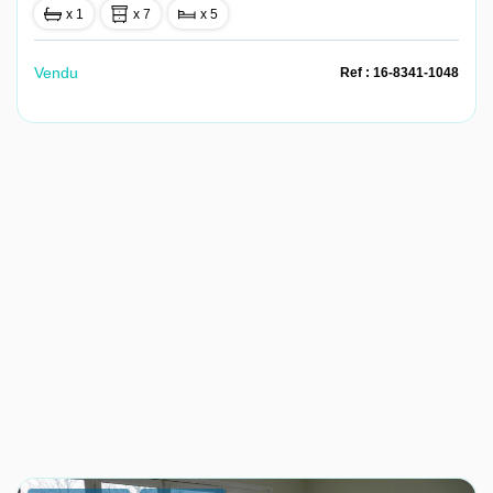
x 1
x 7
x 5
Vendu
Ref : 16-8341-1048