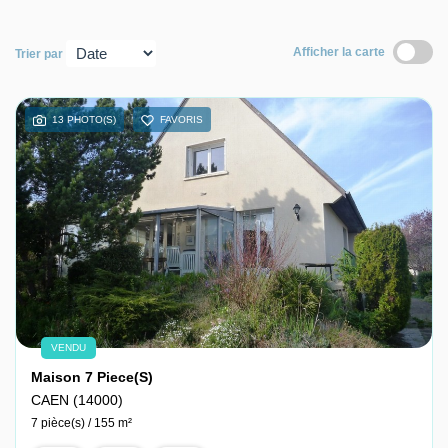
Nous contacter
Afficher la carte
Trier par
Nous rejoindre
13 PHOTO(S)
FAVORIS
VENDU
Maison 7 Piece(s)
CAEN (14000)
7 pièce(s) / 155 m²