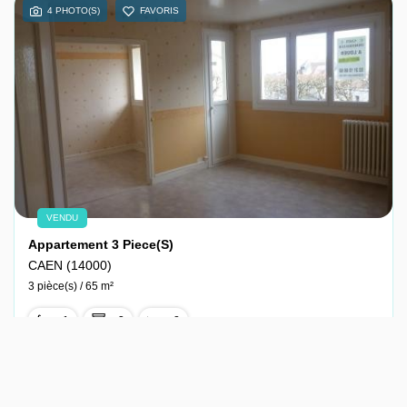
4 PHOTO(S)
FAVORIS
VENDU
Appartement 3 Piece(s)
CAEN (14000)
3 pièce(s) / 65 m²
x 1
x 3
x 2
Vendu
Ref : 16-7867-1048