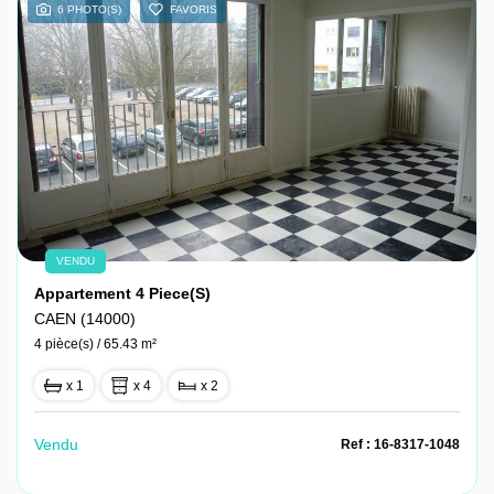
6 PHOTO(S)
FAVORIS
VENDU
Appartement 4 Piece(s)
CAEN (14000)
4 pièce(s) / 65.43 m²
x 1
x 4
x 2
Vendu
Ref : 16-8317-1048