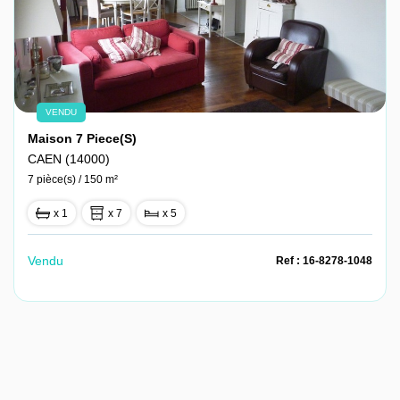
VENDU
Maison 7 Piece(s)
CAEN (14000)
7 pièce(s) / 150 m²
x 1
x 7
x 5
Vendu
Ref : 16-8278-1048