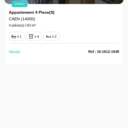
VENDU
Appartement 4 Piece(s)
CAEN (14000)
4 pièce(s) / 63 m²
x 1
x 4
x 2
Vendu
Ref : 16-1612-1048