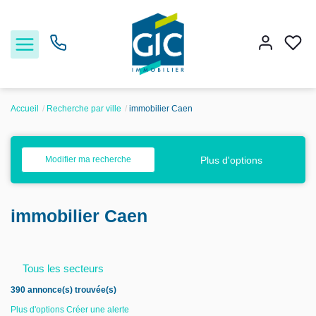
Accueil
Recherche par ville
immobilier Caen
Acheter
Plus d'options
Modifier ma recherche
Louer
immobilier Caen
Estimer
Nos services
Tous les secteurs
390 annonce(s) trouvée(s)
Nos agences
Plus d'options
Créer une alerte