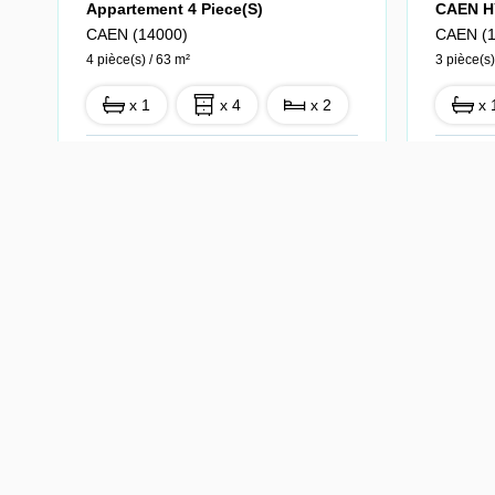
Appartement 4 Piece(s)
CAEN 
CAEN (14000)
CAEN (1
4 pièce(s) / 63 m²
3 pièce(s)
x 1
x 4
x 2
x 
Vendu
Vendu
Ref : 16-1612-
1048