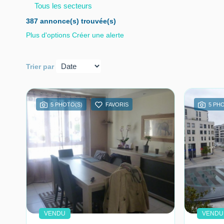
Tous les secteurs
387 annonce(s) trouvée(s)
Plus d'options
Créer une alerte
Trier par
5 PHOTO(S)
FAVORIS
5 PH
VENDU
VENDU