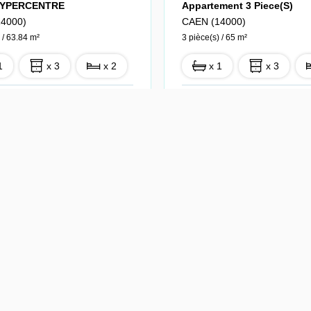
HYPERCENTRE
Appartement 3 Piece(s)
4000)
CAEN (14000)
 / 63.84 m²
3 pièce(s) / 65 m²
1
x 3
x 2
x 1
x 3
Vendu
Ref : 16-7940-
Ref
1048