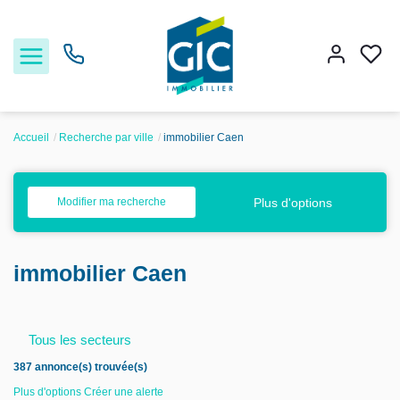
Accueil
Recherche par ville
immobilier Caen
Acheter
Plus d'options
Modifier ma recherche
Louer
immobilier Caen
Estimer
Nos services
Tous les secteurs
387 annonce(s) trouvée(s)
Nos agences
Plus d'options
Créer une alerte