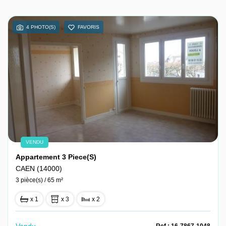
4 PHOTO(S)
FAVORIS
VENDU
Appartement 3 Piece(s)
CAEN (14000)
3 pièce(s) / 65 m²
x 1
x 3
x 2