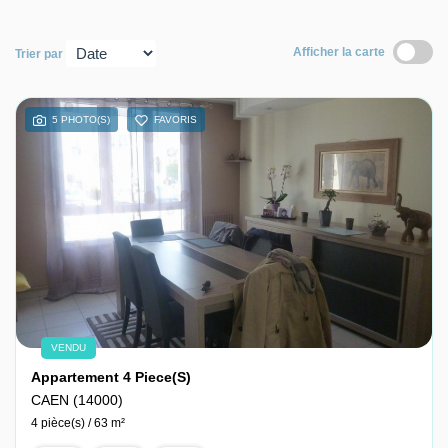
Nous contacter
Afficher la carte
Trier par
Nous rejoindre
5 PHOTO(S)
FAVORIS
VENDU
Appartement 4 Piece(s)
CAEN (14000)
4 pièce(s) / 63 m²