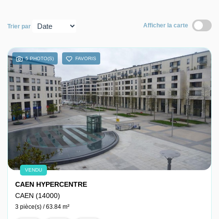
Nous contacter
Afficher la carte
Trier par
Nous rejoindre
5 PHOTO(S)
FAVORIS
VENDU
CAEN HYPERCENTRE
CAEN (14000)
3 pièce(s) / 63.84 m²