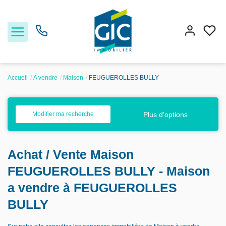
Accueil
A vendre
Maison
FEUGUEROLLES BULLY
Acheter
Plus d'options
Modifier ma recherche
Louer
Achat / Vente Maison
Estimer
FEUGUEROLLES BULLY - Maison
Nos services
a vendre à FEUGUEROLLES
BULLY
Nos agences