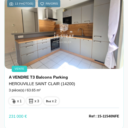
13 PHOTO(S)
FAVORIS
VENTE
A VENDRE T3 Balcons Parking
HEROUVILLE SAINT CLAIR (14200)
3 pièce(s) / 63.65 m²
x 1
x 3
x 2
231 000 €
Ref : 15-11540NFE