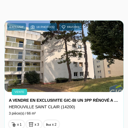
EXCLUSIF
18 PHOTO(S)
FAVORIS
VENTE
A VENDRE EN EXCLUSIVITE GIC-BI UN 3PP RÉNOVÉ A HEROUVILLE GRAND PARC
HEROUVILLE SAINT CLAIR (14200)
3 pièce(s) / 66 m²
x 1
x 3
x 2