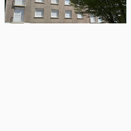
VENTE
A VENDRE DANS LE GIC/BI UN 4PP HEROUVILLE BELLES PORTES
HEROUVILLE SAINT CLAIR (14200)
4 pièce(s) / 77 m²
x 1
x 4
x 2
123 000 €
Ref : 1-13464