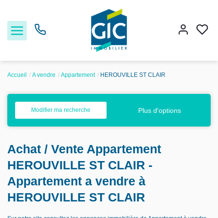
Accueil
A vendre
Appartement
HEROUVILLE ST CLAIR
Acheter
Plus d'options
Modifier ma recherche
Louer
Achat / Vente Appartement
Estimer
HEROUVILLE ST CLAIR -
Nos services
Appartement a vendre à
HEROUVILLE ST CLAIR
Nos agences