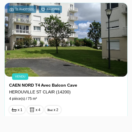
11 PHOTO(S)
FAVORIS
VENDU
CAEN NORD T4 Avec Balcon Cave
HEROUVILLE ST CLAIR (14200)
4 pièce(s) / 75 m²
x 1
x 4
x 2
Vendu
Ref : 16-9471-1051