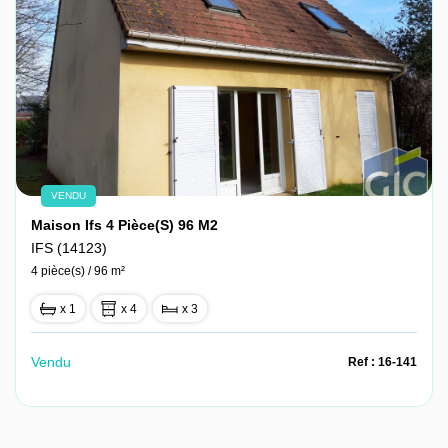
VENDU
Maison Ifs 4 Pièce(s) 96 M2
IFS (14123)
4 pièce(s) / 96 m²
x 1
x 4
x 3
Vendu
Ref : 16-141