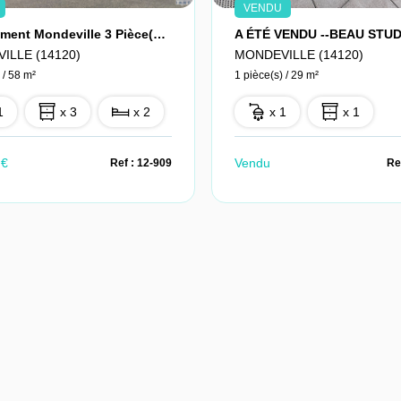
VENDU
Appartement Mondeville 3 Pièce(s) 58 M2
ILLE (14120)
MONDEVILLE (14120)
 / 58 m²
1 pièce(s) / 29 m²
1
x 3
x 2
x 1
x 1
 €
Vendu
Ref : 12-909
Re