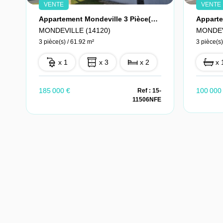
VENTE
VENTE
Appartement Mondeville 3 Pièce(s) 61.92 M2 Ascenseur Parking Balcon
MONDEVILLE (14120)
MONDEV
3 pièce(s) / 61.92 m²
3 pièce(s)
x 1
x 3
x 2
x 
185 000 €
100 000
Ref : 15-
11506NFE