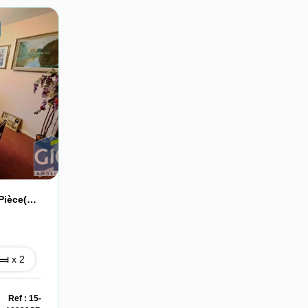
Appartement Mondeville 4 Pièce(s) 77 M2
x 2
Ref : 15-