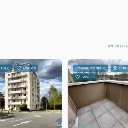
Afficher la
OTO(S)
FAVORIS
COMPROMIS SIGNÉ
18 P
FAVORIS