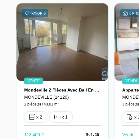
FAVORIS
6 PH
VENTE
VENDU
Mondeville 2 Pièces Avec Bail En Cours
MONDEVILLE (14120)
MONDEV
2 pièce(s) / 43.01 m²
3 pièce(s)
x 2
x 1
x 
113 400 €
Vendu
Ref : 15-