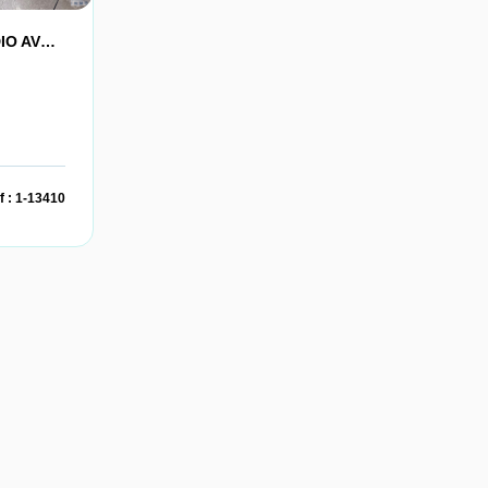
A ÉTÉ VENDU --BEAU STUDIO AVEC BALCON EXPO SUD-OUEST DANS RESIDENCE RECENTE.
f : 1-13410