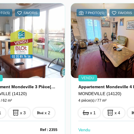
OTO(S)
FAVORIS
7 PHOTO(S)
FAVORIS
VENDU
Appartement Mondeville 3 Pièce(s) 62 M2
ILLE (14120)
MONDEVILLE (14120)
 / 62 m²
4 pièce(s) / 77 m²
1
x 3
x 2
x 1
x 4
Vendu
Ref : 2355