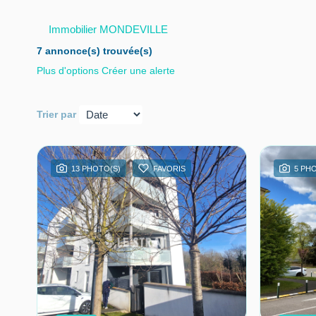
Immobilier MONDEVILLE
7 annonce(s) trouvée(s)
Plus d'options
Créer une alerte
Trier par
13 PHOTO(S)
FAVORIS
5 PH