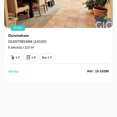
VENDU
Ouistreham
OUISTREHAM (14150)
6 pièce(s) / 110 m²
x 2
x 6
x 3
Vendu
Ref : 15-10280